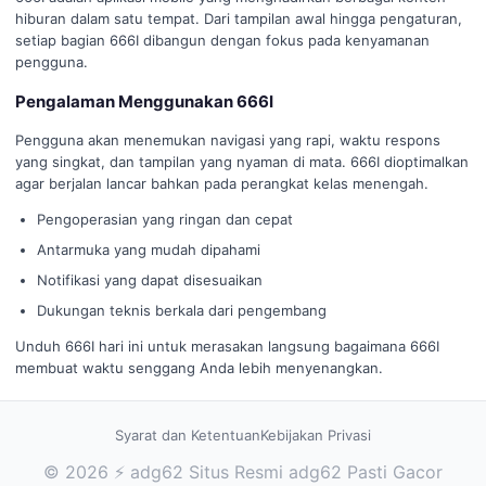
hiburan dalam satu tempat. Dari tampilan awal hingga pengaturan,
setiap bagian 666I dibangun dengan fokus pada kenyamanan
pengguna.
Pengalaman Menggunakan 666I
Pengguna akan menemukan navigasi yang rapi, waktu respons
yang singkat, dan tampilan yang nyaman di mata. 666I dioptimalkan
agar berjalan lancar bahkan pada perangkat kelas menengah.
Pengoperasian yang ringan dan cepat
Antarmuka yang mudah dipahami
Notifikasi yang dapat disesuaikan
Dukungan teknis berkala dari pengembang
Unduh 666I hari ini untuk merasakan langsung bagaimana 666I
membuat waktu senggang Anda lebih menyenangkan.
Syarat dan Ketentuan
Kebijakan Privasi
© 2026 ⚡ adg62 Situs Resmi adg62 Pasti Gacor