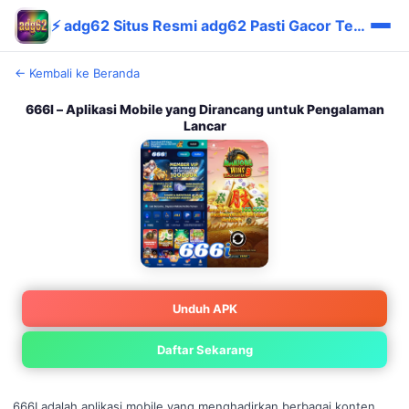
⚡ adg62 Situs Resmi adg62 Pasti Gacor Terbaru Aman ⚡
← Kembali ke Beranda
666I – Aplikasi Mobile yang Dirancang untuk Pengalaman
Lancar
Unduh APK
Daftar Sekarang
666I adalah aplikasi mobile yang menghadirkan berbagai konten